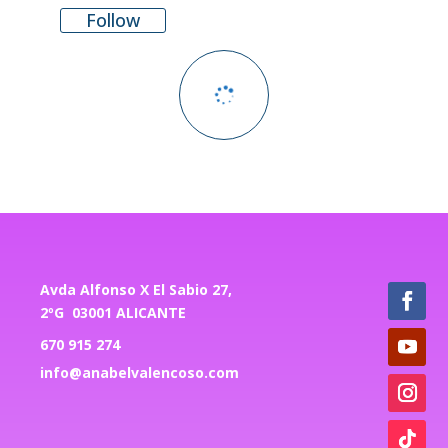
Follow
Avda Alfonso X El Sabio 27,
2ºG 03001 ALICANTE
670 915 274
info@anabelvalencoso.com